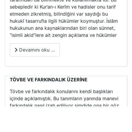
sebepledir ki Kur’an-ı Kerîm ve hadisler onu tarif
etmeden zikretmiş, bilindiğini var saydığı bu
hukukî tasarrufla ilgili hükümler koymuştur. İslâm
hukukunun ana kaynaklarından biri olan sünnet,
“isimli akid”lere ait zengin açıklama ve hükümler
Devamını oku …
TÖVBE VE FARKINDALIK ÜZERİNE
Tövbe ve farkındalık konularını kendi başlıkları
içinde açıklamıştık. Bu tanımların yanında manevi
farkındalık nasıl izah ediliyor şimdide ona bir göz
atalım. Düşüncelerimizi, duygularımızı fiillerimizi
yargılamadan gerçekleri bulabilir miyiz, tövbe
kapısını açabilir miyiz?