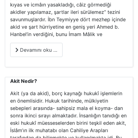
kıyas ve icmâın yasakladığı, câiz görmediği
akidler yapılamaz, şartlar ileri sürülemez” tezini
savunmuşlardır. İbn Teymiyye dört mezhep içinde
akid ve şart hürriyetine en geniş yeri Ahmed b.
Hanbel’in verdiğini, bunu İmam Mâlik ve
Devamını oku …
Akit Nedir?
Akit (ya da akid), borç kaynağı hukukî işlemlerin
en önemlisidir. Hukuk tarihinde, mülkiyetin
sebepleri arasında- sahipsiz mala el koyma- dan
sonra ikinci sırayı almaktadır. İnsanlığın tanıdığı en
eski hukukî müesseselerden birini teşkil eden akit,
İslâm’ın ilk muhatabı olan Cahiliye Arapları
tarafından da bilinmekte ve kullanılmakta idi. Bu