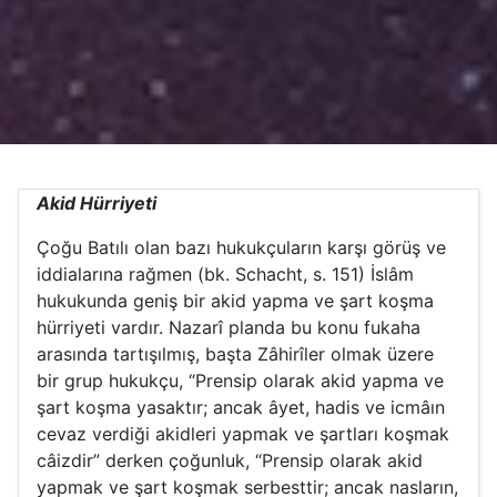
Akid Hürriyeti
Çoğu Batılı olan bazı hukukçuların karşı görüş ve
iddialarına rağmen (bk. Schacht, s. 151) İslâm
hukukunda geniş bir akid yapma ve şart koşma
hürriyeti vardır. Nazarî planda bu konu fukaha
arasında tartışılmış, başta Zâhirîler olmak üzere
bir grup hukukçu, “Prensip olarak akid yapma ve
şart koşma yasaktır; ancak âyet, hadis ve icmâın
cevaz verdiği akidleri yapmak ve şartları koşmak
câizdir” derken çoğunluk, “Prensip olarak akid
yapmak ve şart koşmak serbesttir; ancak nasların,