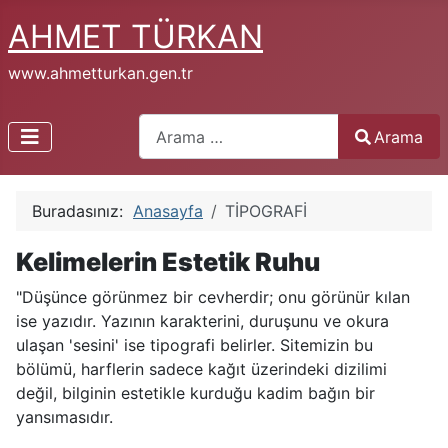
AHMET TÜRKAN
www.ahmetturkan.gen.tr
Arama
Arama
Type 2 or more characters for results.
Buradasınız:
Anasayfa
TİPOGRAFİ
Kelimelerin Estetik Ruhu
"Düşünce görünmez bir cevherdir; onu görünür kılan
ise yazıdır. Yazının karakterini, duruşunu ve okura
ulaşan 'sesini' ise tipografi belirler. Sitemizin bu
bölümü, harflerin sadece kağıt üzerindeki dizilimi
değil, bilginin estetikle kurduğu kadim bağın bir
yansımasıdır.